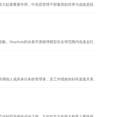
中高层管理人员是推进投资集团公司发展的中流砥柱，对于提升企业效益、增强企业活力起着重要作用，中高层管理干部素质的培养与选拔是投资集团公司众多工作环节中至关重要的一环，具有极其重要的战略性意义。积极探索投资集团公司企业中高层干部素质培养与选拔的有效…
在全球数字化转型加速的时代浪潮下，科技创新正以前所未有的速度重塑各个领域的面貌。DeepSeek的全新开源推理模型在全球范围内迅速走红，成为各界关注的焦点，同时引发国产AI发展浪潮，AI正以前所未有的速度，重塑我们的工作模式与商业生态。通过AI数字员工的推广应…
无线电管理培训是各省市、自治区及直辖市无线电管理局干部使用管理职能、指挥或协调他人成具体任务的管理者，其工作绩效的好坏直接关系着组织的成败兴衰。是以基层主官素质模型为基础，紧密结合无线电管理工作，从不同角度提高管理干部的综和能力，目标是分享科学的…
文化是旅游的灵魂，旅游是文化的载体，文化与旅游培训融合发展、互动共进是旅游产业转型升级的必由之路。文化软实力在很大程度上要凭籍旅游这一路径推介和传播出去，如何统筹文化产业与旅游产业协调有序发展，成为当前文旅系统干部培训需要思考的问题。