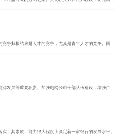
在高质量发展、新发展阶段、新发展理念、新发展格局的市场经济环境下，企业之间的竞争归根结底是人才的竞争，尤其是青年人才的竞争。国有企业青年员工培训体系应该与国有企业的发展方向保持一致，除了要提高青年员工的业务水平，还要在培训体系中体现自身的企业文…
电网公司作为关系国民经济命脉的重点企业，承担着保障特大型电网安全、促进清洁能源发展等重要职责。加强电网公司干部队伍建设，增强广大干部执业的责任感和使命感，是打造具有“枢纽型、平台型、共享型”特征的现代企业的重要保障。
落实，其素质、能力很大程度上决定着一家银行的发展水平。